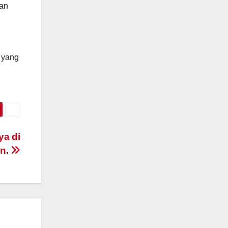
gan
n yang
ya di
an.