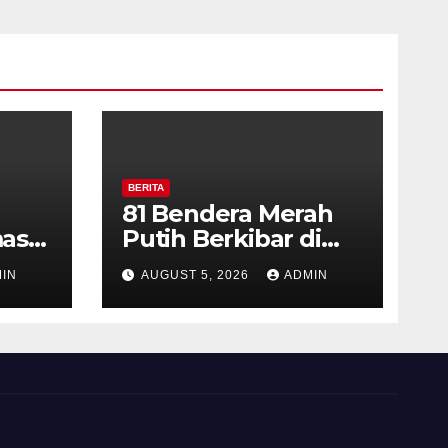
BERITA
81 Bendera Merah
as
Putih Berkibar di
MIN 3 Semarang,
IN
AUGUST 5, 2026
ADMIN
ran
Bhabinkamtibmas
Desa Timpik Hadiri
rga
Peringatan HUT ke-
81 Kemerdekaan RI