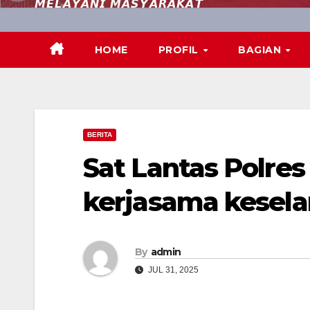
𝙈𝙀𝙇𝘼𝙔𝘼𝙉𝙄 𝙈𝘼𝙎𝙔𝘼𝙍𝘼𝙆𝘼𝙏
HOME
PROFIL
BAGIAN
BERITA
Sat Lantas Polres
kerjasama keselam
By
admin
JUL 31, 2025