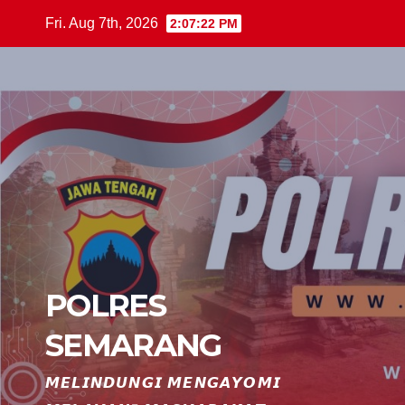
Skip
Fri. Aug 7th, 2026
2:07:23 PM
to
content
POLRES
SEMARANG
𝙈𝙀𝙇𝙄𝙉𝘿𝙐𝙉𝙂𝙄 𝙈𝙀𝙉𝙂𝘼𝙔𝙊𝙈𝙄