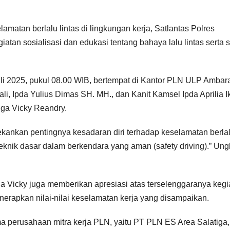
atan berlalu lintas di lingkungan kerja, Satlantas Polres
an sosialisasi dan edukasi tentang bahaya lalu lintas serta s
uli 2025, pukul 08.00 WIB, bertempat di Kantor PLN ULP Ambar
ali, Ipda Yulius Dimas SH. MH., dan Kanit Kamsel Ipda Aprilia I
iga Vicky Reandry.
ekankan pentingnya kesadaran diri terhadap keselamatan berla
teknik dasar dalam berkendara yang aman (safety driving).” Un
a Vicky juga memberikan apresiasi atas terselenggaranya kegi
nerapkan nilai-nilai keselamatan kerja yang disampaikan.
ima perusahaan mitra kerja PLN, yaitu PT PLN ES Area Salatiga