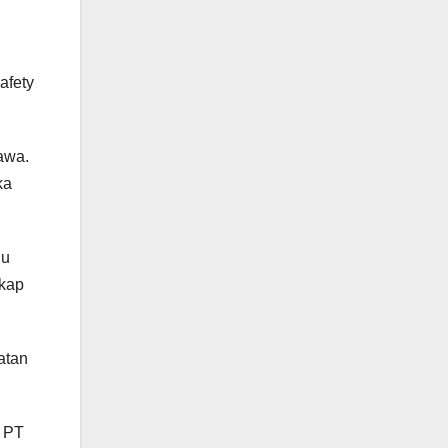
afety
awa.
ka
lu
gkap
atan
, PT