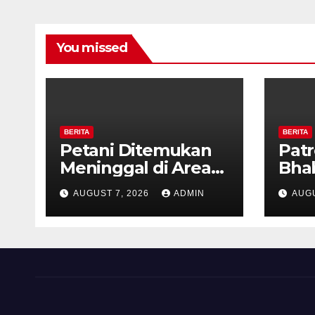
Ron
You missed
BERITA
BERITA
Petani Ditemukan
Patr
Meninggal di Area
Bha
Persawahan
dan 
AUGUST 7, 2026
ADMIN
AUGU
Kalibeji, Polisi
Kel
Pastikan Tidak Ada
Per
Tanda Kekerasan
Kam
Diaj
Ron