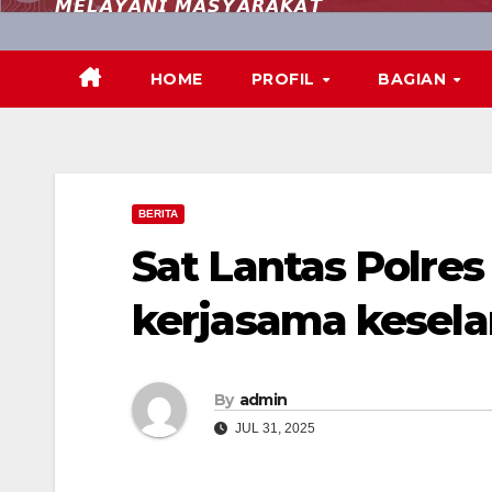
𝙈𝙀𝙇𝘼𝙔𝘼𝙉𝙄 𝙈𝘼𝙎𝙔𝘼𝙍𝘼𝙆𝘼𝙏
HOME
PROFIL
BAGIAN
BERITA
Sat Lantas Polres
kerjasama keselam
By
admin
JUL 31, 2025