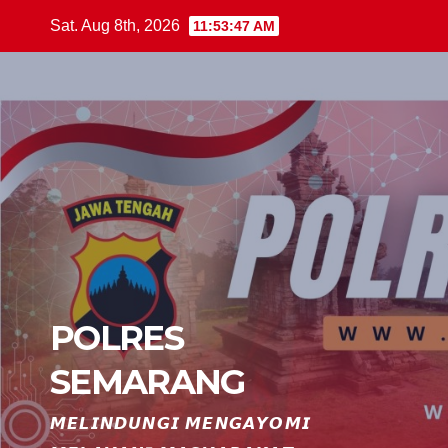
Skip
Sat. Aug 8th, 2026
11:53:49 AM
to
content
POLRES
SEMARANG
𝙈𝙀𝙇𝙄𝙉𝘿𝙐𝙉𝙂𝙄 𝙈𝙀𝙉𝙂𝘼𝙔𝙊𝙈𝙄