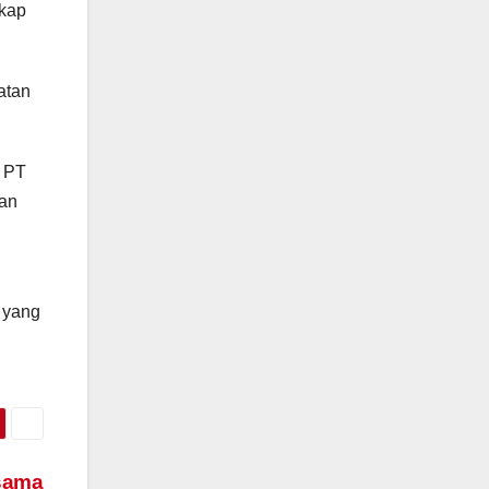
gkap
atan
, PT
gan
n yang
asama