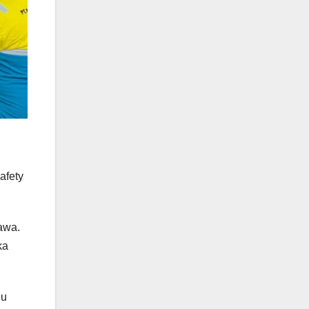
afety
awa.
ka
lu